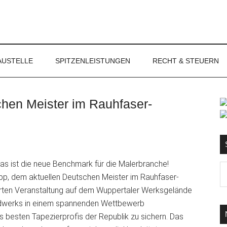
NET
AUSTELLE
SPITZENLEISTUNGEN
RECHT & STEUERN
chen Meister im Rauhfaser-
S
as ist die neue Benchmark für die Malerbranche!
Ma
p, dem aktuellen Deutschen Meister im Rauhfaser-
d
ierten Veranstaltung auf dem
Wuppertaler Werksgelände
...
andwerks in einem spannenden Wettbewerb
s besten Tapezierprofis der Republik zu sichern. Das