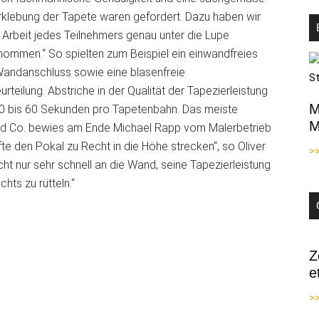
klebung der Tapete waren gefordert. Dazu haben wir
 Arbeit jedes Teilnehmers genau unter die Lupe
ommen.“ So spielten zum Beispiel ein einwandfreies
Wandanschluss sowie eine blasenfreie
teilung. Abstriche in der Qualität der Tapezierleistung
M
 10 bis 60 Sekunden pro Tapetenbahn. Das meiste
M
r und Co. bewies am Ende Michael Rapp vom Malerbetrieb
e den Pokal zu Recht in die Höhe strecken“, so Oliver
>
ht nur sehr schnell an die Wand, seine Tapezierleistung
ts zu rütteln.“
Z
e
>>