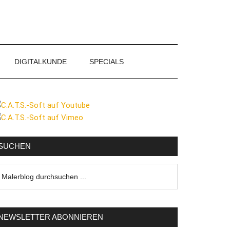
DIGITALKUNDE
SPECIALS
eitenspalte
SUCHEN
lerblog
urchsuchen
NEWSLETTER ABONNIEREN