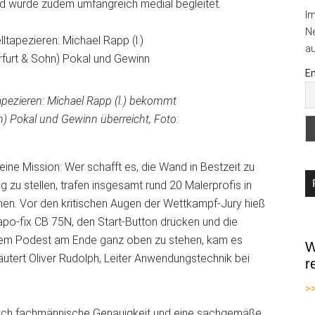
und wurde zudem umfangreich medial begleitet.
I
Ne
au
Em
apezieren: Michael Rapp (l.) bekommt
) Pokal und Gewinn überreicht, Foto:
ine Mission: Wer schafft es, die Wand in Bestzeit zu
zu stellen, trafen insgesamt rund 20 Malerprofis in
en. Vor den kritischen Augen der Wettkampf-Jury hieß
apo-fix CB 75N, den Start-Button drücken und die
 dem Podest am Ende ganz oben zu stehen, kam es
W
rläutert Oliver Rudolph, Leiter Anwendungstechnik bei
r
>
uch fachmännische Genauigkeit und eine sachgemäße