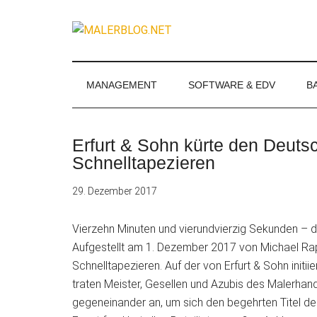
Zum
Skip
Zur
Zur
Inhalt
to
Seitenspalte
Fußzeile
MALERBLOG.
springen
secondary
springen
springen
Online-
menu
Magazin
für
MANAGEMENT
SOFTWARE & EDV
B
Maler
und
Stuckateure
Erfurt & Sohn kürte den Deuts
Schnelltapezieren
29. Dezember 2017
Vierzehn Minuten und vierundvierzig Sekunden – d
Aufgestellt am 1. Dezember 2017 von Michael Rap
Schnelltapezieren. Auf der von Erfurt & Sohn initi
traten Meister, Gesellen und Azubis des Malerh
gegeneinander an, um sich den begehrten Titel de