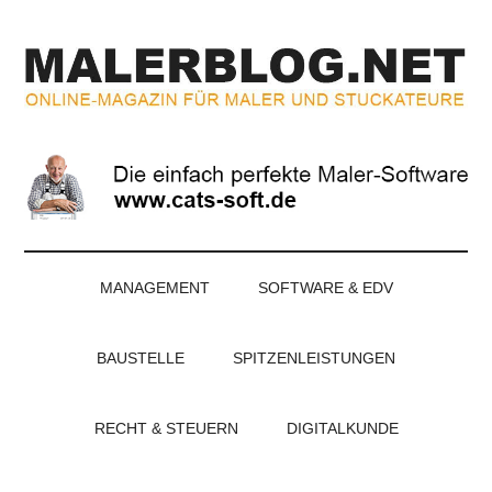
Zum
Skip
Zur
Zur
Inhalt
to
Seitenspalte
Fußzeile
springen
secondary
springen
springen
menu
MALERBLOG.NE
Online-
Magazin
für
Maler
und
Stuckateure
MANAGEMENT
SOFTWARE & EDV
BAUSTELLE
SPITZENLEISTUNGEN
RECHT & STEUERN
DIGITALKUNDE