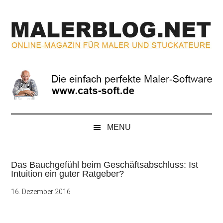
Zum
Skip
Zur
Zur
Inhalt
to
Seitenspalte
Fußzeile
springen
secondary
springen
springen
menu
MALERBLOG.NE
Online-
Magazin
für
Maler
und
Stuckateure
MENU
Das Bauchgefühl beim Geschäftsabschluss: Ist
Intuition ein guter Ratgeber?
16. Dezember 2016