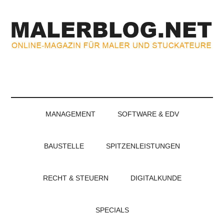
Zum
Skip
Zur
Zur
Inhalt
to
Seitenspalte
Fußzeile
springen
secondary
springen
springen
menu
MALERBLOG.NE
Online-
Magazin
für
Maler
und
MANAGEMENT
SOFTWARE & EDV
Stuckateure
BAUSTELLE
SPITZENLEISTUNGEN
RECHT & STEUERN
DIGITALKUNDE
SPECIALS