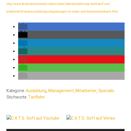
http://www.farbe.de/handwerk-intern/maler/betriebsfuehrung-recht/tarif-und-
arbeitsrecht/neue-ausbildungsverguetungen-im-maler-und-lackiererhandwerk.html
Kategorie:
Ausbildung
,
Management
,
Mitarbeiter
,
Specials
Stichworte:
Tariflohn
Seitenspalte