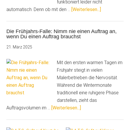
funktioniert leider nicht
ÜberSo
automatisch. Denn ob mit den …
[Weiterlesen...]
geht
Erfolg:
Die Frühjahrs-Falle: Nimm nie einen Auftrag an,
Die
wenn Du einen Auftrag brauchst
Wirtschaftlich
der
21. März 2025
Baustellen
im
Mit den ersten warmen Tagen im
Blick
Frühjahr steigt in vielen
Malerbetrieben die Nervosität.
Während die Wintermonate
traditionell eine ruhigere Phase
darstellen, zieht das
ÜberDie
Auftragsvolumen im …
[Weiterlesen...]
Frühjahrs-
Falle: