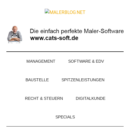
Zum
Skip
Zur
Zur
Inhalt
to
Seitenspalte
Fußzeile
MALERBLOG.NE
springen
secondary
springen
springen
Online-
menu
Magazin
für
Maler
und
Stuckateure
MANAGEMENT
SOFTWARE & EDV
BAUSTELLE
SPITZENLEISTUNGEN
RECHT & STEUERN
DIGITALKUNDE
SPECIALS