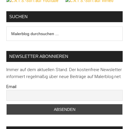
Seitenspalte
Nimm
nie
einen
SUCHEN
Auftrag
Malerblog
an,
durchsuchen
wenn
...
Du
einen
NEWSLETTER ABONNIEREN
Auftrag
brauchst
Immer auf dem aktuellen Stand. Der kostenfreie Newsletter
informiert regelmäßig über neue Beiträge auf Malerblog.net.
Email