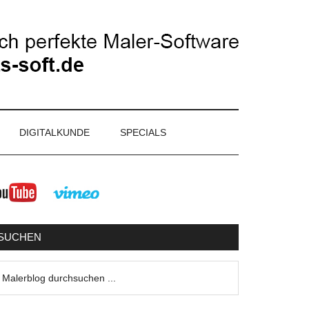
DIGITALKUNDE
SPECIALS
eitenspalte
SUCHEN
lerblog
urchsuchen