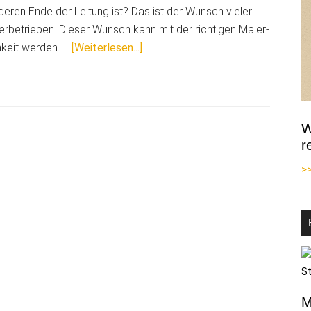
eren Ende der Leitung ist? Das ist der Wunsch vieler
erbetrieben. Dieser Wunsch kann mit der richtigen Maler-
ÜberTelefonmanagement
hkeit werden. …
[Weiterlesen...]
im
Malerbetrieb:
Beschleunigte
Telefonie
W
spart
r
Zeit
>
und
schont
Nerven
M