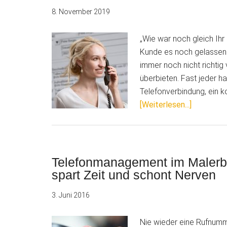
8. November 2019
„Wie war noch gleich Ihr
Kunde es noch gelassen
immer noch nicht richtig
überbieten. Fast jeder ha
Telefonverbindung, ein k
ÜberDer
[Weiterlesen...]
perfekte
Workflow
zwischen
Telefon
Telefonmanagement im Malerbet
und
spart Zeit und schont Nerven
Malersof
3. Juni 2016
Nie wieder eine Rufnumm