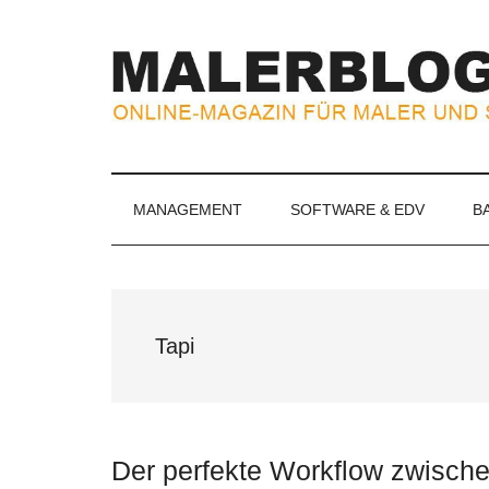
Zum
Skip
Zur
Zur
Inhalt
to
Seitenspalte
Fußzeile
springen
secondary
springen
springen
menu
MALERBLOG.
Online-
Magazin
für
MANAGEMENT
SOFTWARE & EDV
B
Maler
und
Stuckateure
Tapi
Der perfekte Workflow zwische