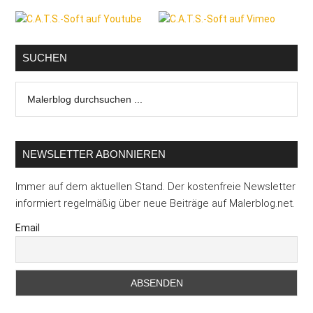
Seitenspalte
Sechs
Strategien
zur
SUCHEN
Stressvermeidu
Malerblog
durchsuchen
...
NEWSLETTER ABONNIEREN
Immer auf dem aktuellen Stand. Der kostenfreie Newsletter
informiert regelmäßig über neue Beiträge auf Malerblog.net.
Email