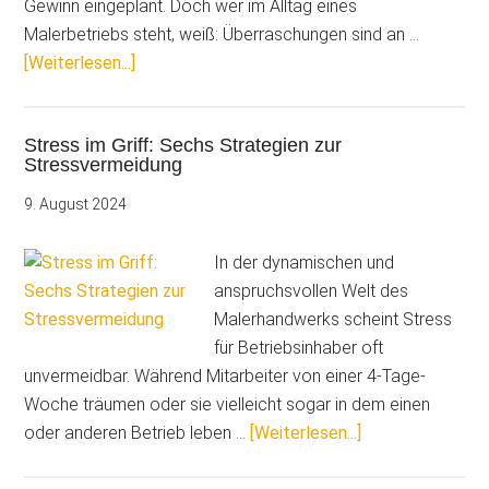
Gewinn eingeplant. Doch wer im Alltag eines
Malerbetriebs steht, weiß: Überraschungen sind an …
ÜberBaustellenstress
[Weiterlesen...]
vermeiden:
5
Stress im Griff: Sechs Strategien zur
Tipps
Stressvermeidung
zur
Gewinnsicherung
9. August 2024
In der dynamischen und
anspruchsvollen Welt des
Malerhandwerks scheint Stress
für Betriebsinhaber oft
unvermeidbar. Während Mitarbeiter von einer 4-Tage-
Woche träumen oder sie vielleicht sogar in dem einen
ÜberStress
oder anderen Betrieb leben …
[Weiterlesen...]
im
Griff: