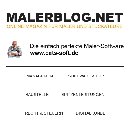
Zum
Skip
Zur
Zur
Inhalt
to
Seitenspalte
Fußzeile
springen
secondary
springen
springen
menu
MALERBLOG.NE
Online-
Magazin
für
Maler
und
Stuckateure
MANAGEMENT
SOFTWARE & EDV
BAUSTELLE
SPITZENLEISTUNGEN
RECHT & STEUERN
DIGITALKUNDE