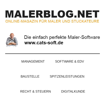
Zum
Skip
Zur
Zur
Inhalt
to
Seitenspalte
Fußzeile
springen
secondary
springen
springen
menu
MALERBLOG.NE
Online-
Magazin
für
Maler
und
Stuckateure
MANAGEMENT
SOFTWARE & EDV
BAUSTELLE
SPITZENLEISTUNGEN
RECHT & STEUERN
DIGITALKUNDE