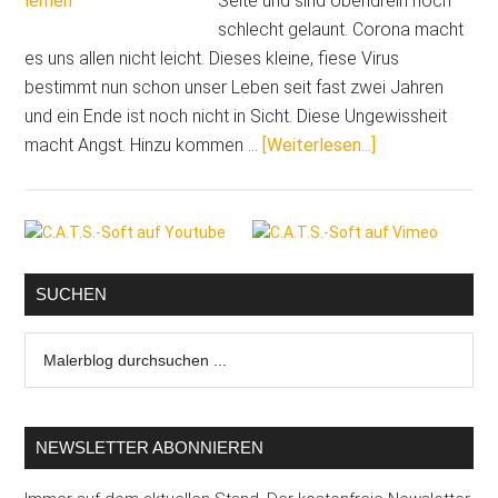
Seite und sind obendrein noch
schlecht gelaunt. Corona macht
es uns allen nicht leicht. Dieses kleine, fiese Virus
bestimmt nun schon unser Leben seit fast zwei Jahren
und ein Ende ist noch nicht in Sicht. Diese Ungewissheit
ÜberZerknirscht
macht Angst. Hinzu kommen …
[Weiterlesen...]
schlecht
gelaunt,
Seitenspalte
lustlos?
Positives
Denken
SUCHEN
lässt
Malerblog
sich
durchsuchen
lernen
...
NEWSLETTER ABONNIEREN