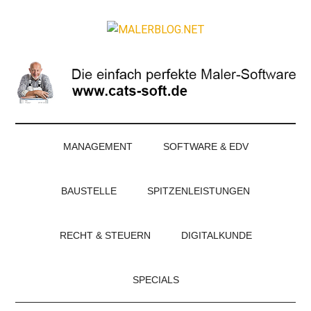
Zum
Skip
Zur
Zur
Inhalt
to
Seitenspalte
Fußzeile
MALERBLOG.NE
springen
secondary
springen
springen
Online-
menu
Magazin
für
Maler
und
Stuckateure
MANAGEMENT
SOFTWARE & EDV
BAUSTELLE
SPITZENLEISTUNGEN
RECHT & STEUERN
DIGITALKUNDE
SPECIALS