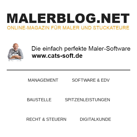
Zum
Skip
Zur
Zur
Inhalt
to
Seitenspalte
Fußzeile
springen
secondary
springen
springen
menu
MALERBLOG.NE
Online-
Magazin
für
Maler
und
Stuckateure
MANAGEMENT
SOFTWARE & EDV
BAUSTELLE
SPITZENLEISTUNGEN
RECHT & STEUERN
DIGITALKUNDE