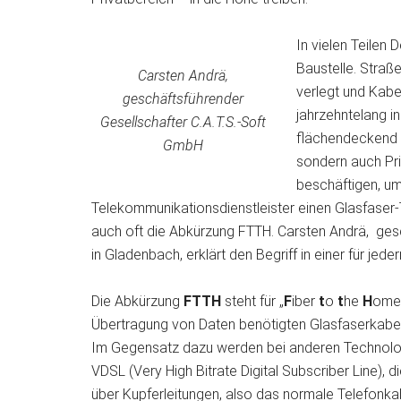
In vielen Teilen
Baustelle. Stra
Carsten Andrä,
verlegt und Kabe
geschäftsführender
jahrzehntelang in
Gesellschafter C.A.T.S.-Soft
flächendeckend v
GmbH
sondern auch Pri
beschäftigen, um
Telekommunikationsdienstleister einen Glasfaser-
auch oft die Abkürzung FTTH. Carsten Andrä, ges
in Gladenbach, erklärt den Begriff in einer für je
Die Abkürzung
FTTH
steht für „
F
iber
t
o
t
he
H
ome“
Übertragung von Daten benötigten Glasfaserkabel
Im Gegensatz dazu werden bei anderen Technologi
VDSL (Very High Bitrate Digital Subscriber Line), d
über Kupferleitungen, also das normale Telefonka