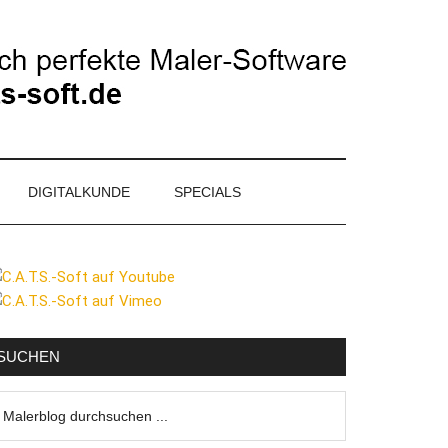
DIGITALKUNDE
SPECIALS
eitenspalte
SUCHEN
lerblog
urchsuchen