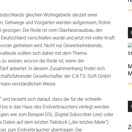
>
 Deutschlands gleichen Wohngebiete derzeit einer
ßen, Gehwege und Vorgärten werden aufgerissen, Rohre
l gezogen. Die Rede ist vom Glasfaserausbau, der
 Deutschland verschlafen wurde und jetzt mit voller Kraft
oran getrieben wird. Nicht nur Gewerbetreibende,
vatleute sollten sich daher mit dem Thema
 zu wissen, wovon die Rede ist, wenn der
M
Tarif anbietet. In diesem Zusammenhang findet sich
M
chäftsführender Gesellschafter der C.A.T.S.-Soft GmbH
dermann verständlichen Weise:
>
 und bezieht sich darauf, dass die für die schnelle
 bis in das Haus des Endverbrauchers verlegt werden.
en wie zum Beispiel DSL (Digital Subscriber Line) oder
ie Daten auf dem letzten Teilstück („der letzten Meile“)
Z
bel, zum Endverbraucher übertragen. Die