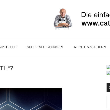
NET
AUSTELLE
SPITZENLEISTUNGEN
RECHT & STEUERN
TTH“?
S
Ma
d