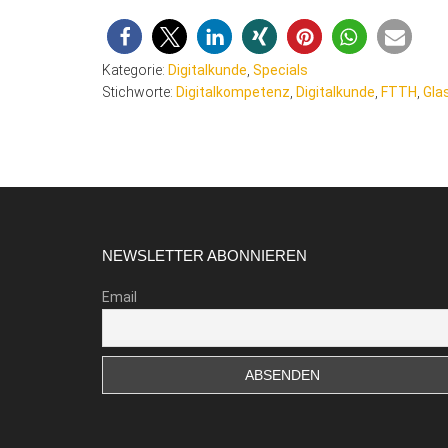
Kategorie:
Digitalkunde
,
Specials
Stichworte:
Digitalkompetenz
,
Digitalkunde
,
FTTH
,
Gla
Footer
NEWSLETTER ABONNIEREN
Email