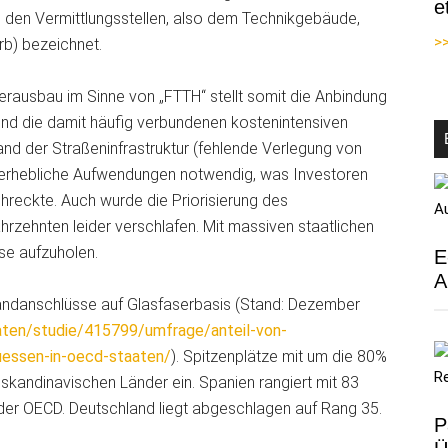
e
n den Vermittlungsstellen, also dem Technikgebäude,
>>
rb) bezeichnet.
rausbau im Sinne von „FTTH“ stellt somit die Anbindung
nd die damit häufig verbundenen kostenintensiven
d der Straßeninfrastruktur (fehlende Verlegung von
ür erhebliche Aufwendungen notwendig, was Investoren
reckte. Auch wurde die Priorisierung des
ahrzehnten leider verschlafen. Mit massiven staatlichen
se aufzuholen.
E
A
tbandanschlüsse auf Glasfaserbasis (Stand: Dezember
daten/studie/415799/umfrage/anteil-von-
uessen-in-oecd-staaten/
). Spitzenplätze mit um die 80%
kandinavischen Länder ein. Spanien rangiert mit 83
 der OECD. Deutschland liegt abgeschlagen auf Rang 35.
P