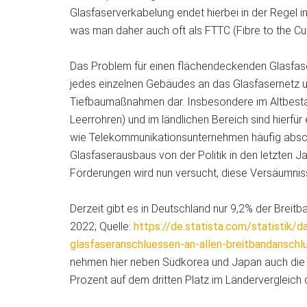
Glasfaserverkabelung endet hierbei in der Regel i
was man daher auch oft als FTTC (Fibre to the Cu
Das Problem für einen flächendeckenden Glasfase
jedes einzelnen Gebäudes an das Glasfasernetz u
Tiefbaumaßnahmen dar. Insbesondere im Altbestan
Leerrohren) und im ländlichen Bereich sind hierf
wie Telekommunikationsunternehmen häufig absch
Glasfaserausbaus von der Politik in den letzten J
Förderungen wird nun versucht, diese Versäumnis
Derzeit gibt es in Deutschland nur 9,2% der Brei
2022; Quelle:
https://de.statista.com/statistik/
glasfaseranschluessen-an-allen-breitbandanschl
nehmen hier neben Südkorea und Japan auch die s
Prozent auf dem dritten Platz im Ländervergleich