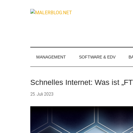
Zum
Skip
Zur
Zur
Inhalt
to
Seitenspalte
Fußzeile
MALERBLOG.
springen
secondary
springen
springen
Online-
menu
Magazin
für
Maler
und
MANAGEMENT
SOFTWARE & EDV
B
Stuckateure
Schnelles Internet: Was ist „F
25. Juli 2023