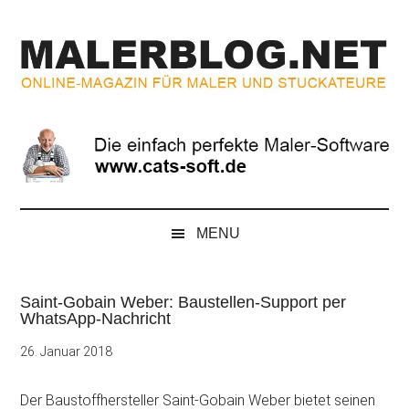
Zum
Skip
Zur
Zur
Inhalt
to
Seitenspalte
Fußzeile
springen
secondary
springen
springen
menu
MALERBLOG.NE
Online-
Magazin
für
Maler
und
Stuckateure
MENU
Saint-Gobain Weber: Baustellen-Support per
WhatsApp-Nachricht
26. Januar 2018
Der Baustoffhersteller Saint-Gobain Weber bietet seinen