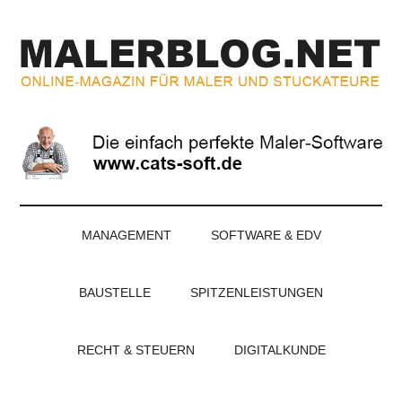
Zum
Skip
Zur
Zur
Inhalt
to
Seitenspalte
Fußzeile
springen
secondary
springen
springen
menu
MALERBLOG.NE
Online-
Magazin
für
Maler
und
Stuckateure
MANAGEMENT
SOFTWARE & EDV
BAUSTELLE
SPITZENLEISTUNGEN
RECHT & STEUERN
DIGITALKUNDE