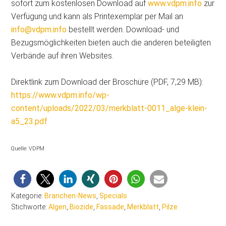
sofort zum kostenlosen Download auf
www.vdpm.info
zur
Verfügung und kann als Printexemplar per Mail an
info@vdpm.info
bestellt werden. Download- und
Bezugsmöglichkeiten bieten auch die anderen beteiligten
Verbände auf ihren Websites.
Direktlink zum Download der Broschüre (PDF, 7,29 MB):
https://www.vdpm.info/wp-
content/uploads/2022/03/merkblatt-0011_alge-klein-
a5_23.pdf
Quelle: VDPM
Kategorie:
Branchen-News
,
Specials
Stichworte:
Algen
,
Biozide
,
Fassade
,
Merkblatt
,
Pilze