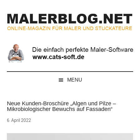
Zum
Skip
Zur
Zur
Inhalt
to
Seitenspalte
Fußzeile
springen
secondary
springen
springen
menu
MALERBLOG.NE
Online-
Magazin
für
Maler
und
Stuckateure
MENU
Neue Kunden-Broschüre „Algen und Pilze –
Mikrobiologischer Bewuchs auf Fassaden“
6. April 2022