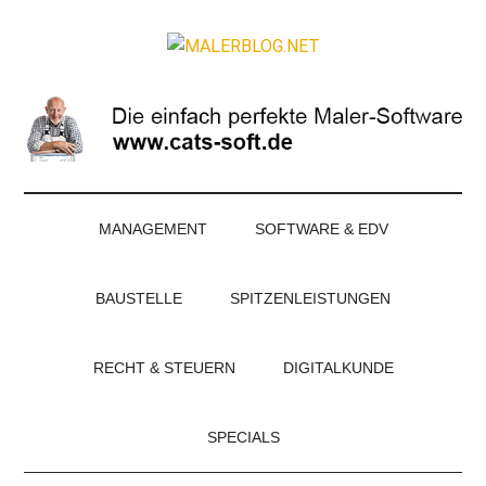
Zum
Skip
Zur
Zur
Inhalt
to
Seitenspalte
Fußzeile
MALERBLOG.NE
springen
secondary
springen
springen
Online-
menu
Magazin
für
Maler
und
Stuckateure
MANAGEMENT
SOFTWARE & EDV
BAUSTELLE
SPITZENLEISTUNGEN
RECHT & STEUERN
DIGITALKUNDE
SPECIALS