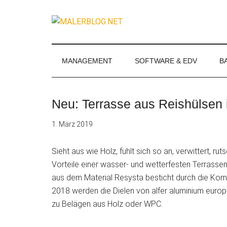
Zum
Skip
Zur
Zur
Inhalt
to
Seitenspalte
Fußzeile
MALERBLOG.
springen
secondary
springen
springen
Online-
menu
Magazin
für
MANAGEMENT
SOFTWARE & EDV
B
Maler
und
Stuckateure
Neu: Terrasse aus Reishülsen 
1. März 2019
Sieht aus wie Holz, fühlt sich so an, verwittert, rut
Vorteile einer wasser- und wetterfesten Terrassen
aus
dem Material Resysta besticht durch die Komb
2018 werden die Dielen von alfer aluminium europa
zu Belägen aus Holz oder WPC.