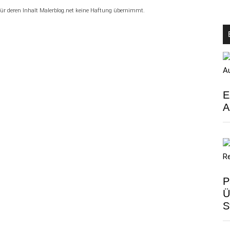
 für deren Inhalt Malerblog.net keine Haftung übernimmt.
E
A
P
Ü
S