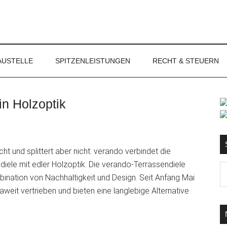
NET
AUSTELLE
SPITZENLEISTUNGEN
RECHT & STEUERN
in Holzoptik
S
scht und splittert aber nicht: verando verbindet die
diele mit edler Holzoptik. Die verando-Terrassendiele
Ma
ination von Nachhaltigkeit und Design. Seit Anfang Mai
d
weit vertrieben und bieten eine langlebige Alternative
...