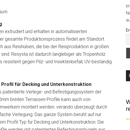
I
nium
Ne
au
g
Em
n extrudiert und erhalten in automatisierten
 Der gesamte Produktionsprozess findet am Standort
h aus Reishülsen, die bei der Reisproduktion in großen
sind. Resysta ist dadurch langlebiger als Tropenholz
s resistent gegen Pilz- und Insektenbefall, UV-beständig
n Profil für Decking und Unterkonstruktion
 patentierte Verlege- und Befestigungssystem der
0mm breiten Terrassen-Profile kann auch von
W
imwerkern montiert werden. verando überzeugt durch
r
fache Verlegung: Das ganze System beruht auf nur
>
em Profil-Typ für Decking und Unterkonstruktion. Die
file werden mit patentierten Befestigungsbügeln aus