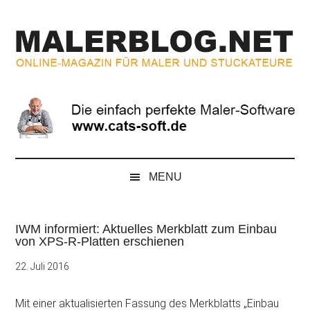
Zum
Skip
Zur
Zur
Inhalt
to
Seitenspalte
Fußzeile
springen
secondary
springen
springen
menu
MALERBLOG.NE
Online-
Magazin
für
Maler
und
Stuckateure
MENU
IWM informiert: Aktuelles Merkblatt zum Einbau
von XPS-R-Platten erschienen
22. Juli 2016
Mit einer aktualisierten Fassung des Merkblatts „Einbau