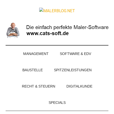
Zum
Skip
Zur
Zur
Inhalt
to
Seitenspalte
Fußzeile
MALERBLOG.NE
springen
secondary
springen
springen
Online-
menu
Magazin
für
Maler
und
Stuckateure
MANAGEMENT
SOFTWARE & EDV
BAUSTELLE
SPITZENLEISTUNGEN
RECHT & STEUERN
DIGITALKUNDE
SPECIALS