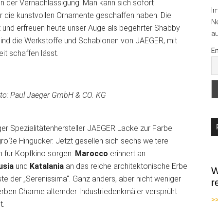
n der Vernachlässigung. Man kann sich sofort
I
 die kunstvollen Ornamente geschaffen haben. Die
Ne
t und erfreuen heute unser Auge als begehrter Shabby
au
 sind die Werkstoffe und Schablonen von JAEGER, mit
Em
it schaffen lässt.
oto: Paul Jaeger GmbH & CO. KG
ger Spezialitätenhersteller JAEGER Lacke zur Farbe
roße Hingucker. Jetzt gesellen sich sechs weitere
en für Kopfkino sorgen:
Marocco
erinnert an
usia
und
Katalania
an das reiche architektonische Erbe
W
te der „Serenissima“. Ganz anders, aber nicht weniger
r
herben Charme alternder Industriedenkmäler versprüht
>
t.