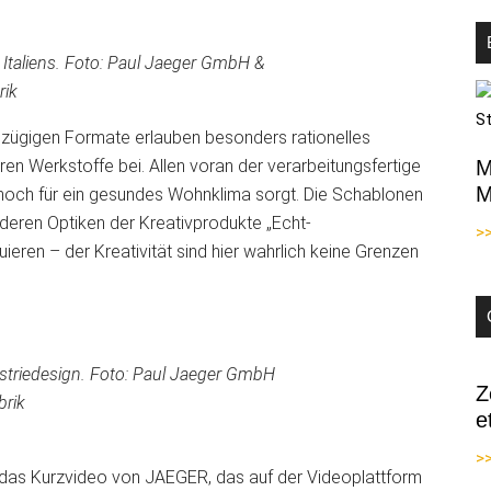
 Italiens. Foto: Paul Jaeger GmbH &
rik
ßzügigen Formate erlauben besonders rationelles
ren Werkstoffe bei. Allen voran der verarbeitungsfertige
M
M
 noch für ein gesundes Wohnklima sorgt. Die Schablonen
deren Optiken der Kreativprodukte „Echt-
>
eren – der Kreativität sind hier wahrlich keine Grenzen
ustriedesign. Foto: Paul Jaeger GmbH
Z
brik
e
>>
 das Kurzvideo von JAEGER, das auf der Videoplattform