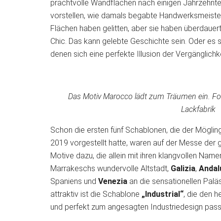
prachtvolle Wandflächen nach einigen Jahrzehnte
vorstellen, wie damals begabte Handwerksmeister
Flächen haben gelitten, aber sie haben überdauer
Chic. Das kann gelebte Geschichte sein. Oder es
denen sich eine perfekte Illusion der Vergänglichke
Das Motiv Marocco lädt zum Träumen ein. F
Lackfabrik
Schon die ersten fünf Schablonen, die der Möglin
2019 vorgestellt hatte, waren auf der Messe der g
Motive dazu, die allein mit ihren klangvollen Nam
Marrakeschs wundervolle Altstadt,
Galizia
,
Andal
Spaniens und
Venezia
an die sensationellen Paläs
attraktiv ist die Schablone
„Industrial“
, die den 
und perfekt zum angesagten Industriedesign pass