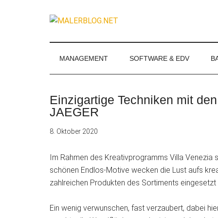
Zum
Skip
Zur
Zur
Inhalt
to
Seitenspalte
Fußzeile
MALERBLOG.
springen
secondary
springen
springen
Online-
menu
Magazin
für
MANAGEMENT
SOFTWARE & EDV
B
Maler
und
Stuckateure
Einzigartige Techniken mit de
JAEGER
8. Oktober 2020
Im Rahmen des Kreativprogramms Villa Venezia st
schönen Endlos-Motive wecken die Lust aufs krea
zahlreichen Produkten des
Sortiments eingesetzt
Ein wenig verwunschen, fast verzaubert, dabei hier