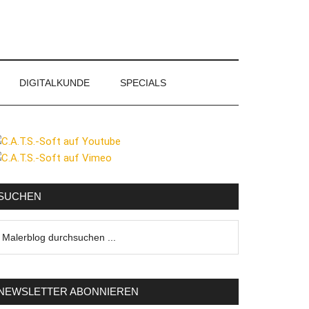
DIGITALKUNDE
SPECIALS
eitenspalte
SUCHEN
lerblog
urchsuchen
NEWSLETTER ABONNIEREN