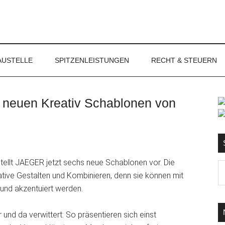
NET
AUSTELLE
SPITZENLEISTUNGEN
RECHT & STEUERN
n neuen Kreativ Schablonen von
S
ellt JAEGER jetzt sechs neue Schablonen vor. Die
Ma
tive Gestalten und Kombinieren, denn sie können mit
d
 und akzentuiert werden.
...
 und da verwittert: So präsentieren sich einst