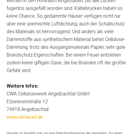
werden in den Hohlraum eingeblasen, bis alle Lücken
fugenlos ausgefüllt worden sind. Kältebrücken haben so
keine Chance. So gedämmte Häuser verfügen nicht nur
über eine unerreichte Luftdichtung, auch der Schallschutz
des Materials ist hervorragend. Und anders als viele
Dämmstoffe aus synthetischem Material bietet Cellulose-
Dämmung, trotz des Ausgangsmaterials Papier, sehr gute
Brandschutz-Eigenschaften. Bei einem Feuer entstehen
zudem keine giftigen Gase, die bei Bränden oft die größte
Gefahr sind.
Weitere Infos:
CWA Cellulosewerk Angelbachtal GmbH
Etzwiesenstraße 12
74918 Angelbachtal
www.climacell.de
Hinweis: Es handelt sich um eine Produktinformation des Herstellers, für deren