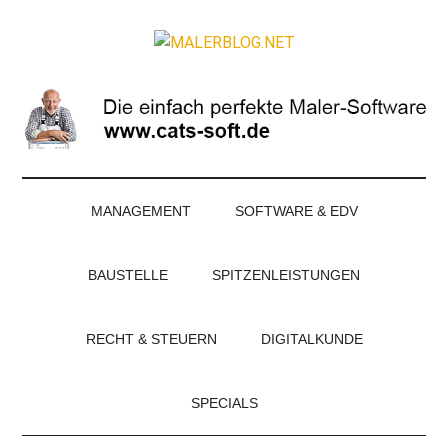
Zum
Skip
Zur
Zur
Inhalt
to
Seitenspalte
Fußzeile
MALERBLOG.NE
springen
secondary
springen
springen
Online-
menu
Magazin
für
Maler
und
Stuckateure
MANAGEMENT
SOFTWARE & EDV
BAUSTELLE
SPITZENLEISTUNGEN
RECHT & STEUERN
DIGITALKUNDE
SPECIALS