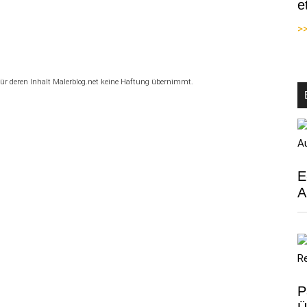
e
>>
, für deren Inhalt Malerblog.net keine Haftung übernimmt.
E
A
P