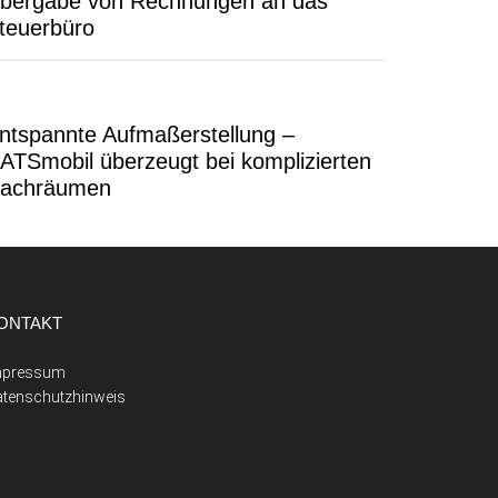
bergabe von Rechnungen an das
teuerbüro
ntspannte Aufmaßerstellung –
ATSmobil überzeugt bei komplizierten
achräumen
ONTAKT
mpressum
atenschutzhinweis