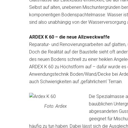
Selbst auf alten, unebenen Mischuntergründen benö
komponentigen Bodenspachtelmasse: Wasser ist zu
sind also unabhängig von der Wasserversorgung a
ARDEX K 60 – die neue Allzweckwaffe
Reparatur- und Renovierungsarbeiten auf glatten,
Doch die Realität auf der Baustelle sieht oft ande
des neuen Bodens schnell zu einer heiklen Angeleg
ARDEX K 60 zu Höchstform auf – dafür wurde es ent
Anwendungstechnik Boden/Wand/Decke bei Ardex.
auch Schwierigkeiten auf ‚gefährlichem‘ Terrain.
Die Spezialmasse au
bauüblichen Untergr
Foto: Ardex
abgesandeten Gussa
geeignet für Mischu
häufig zu tun haben. Dabei lässt sich die Ausglei