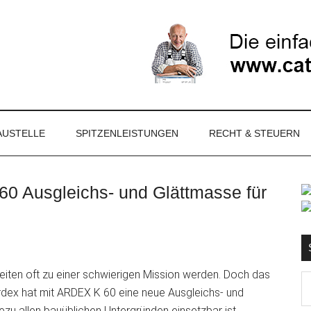
NET
AUSTELLE
SPITZENLEISTUNGEN
RECHT & STEUERN
0 Ausgleichs- und Glättmasse für
S
iten oft zu einer schwierigen Mission werden. Doch das
Ma
rdex hat mit ARDEX K 60 eine neue Ausgleichs- und
d
ezu allen bauüblichen Untergründen einsetzbar ist.