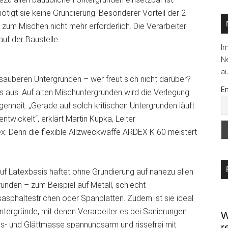
...
tigt sie keine Grundierung. Besonderer Vorteil der 2-
m Mischen nicht mehr erforderlich. Die Verarbeiter
uf der Baustelle.
I
Ne
au
 sauberen Untergründen – wer freut sich nicht darüber?
Em
rs aus. Auf alten Mischuntergründen wird die Verlegung
enheit. „Gerade auf solch kritischen Untergründen läuft
wickelt“, erklärt Martin Kupka, Leiter
 Denn die flexible Allzweckwaffe ARDEX K 60 meistert
f Latexbasis haftet ohne Grundierung auf nahezu allen
ünden – zum Beispiel auf Metall, schlecht
sphaltestrichen oder Spanplatten. Zudem ist sie ideal
ntergründe, mit denen Verarbeiter es bei Sanierungen
W
chs- und Glättmasse spannungsarm und rissefrei mit
r