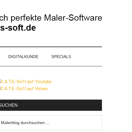
DIGITALKUNDE
SPECIALS
eitenspalte
SUCHEN
lerblog
urchsuchen