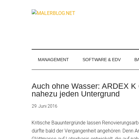
Zum
Skip
Zur
Zur
Inhalt
to
Seitenspalte
Fußzeile
MALERBLOG.
springen
secondary
springen
springen
Online-
menu
Magazin
für
Maler
und
MANAGEMENT
SOFTWARE & EDV
B
Stuckateure
Auch ohne Wasser: ARDEX K 6
nahezu jeden Untergrund
29. Juni 2016
Kritische Bauuntergründe lassen Renovierungsarbe
dürfte bald der Vergangenheit angehören. Denn A
Glättmasse auf Latexbasis entwickelt, die auf nah