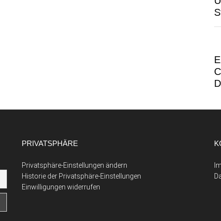
Ü
S
E
C
D
PRIVATSPHÄRE
K
Privatsphäre-Einstellungen ändern
I
Historie der Privatsphäre-Einstellungen
D
Einwilligungen widerrufen