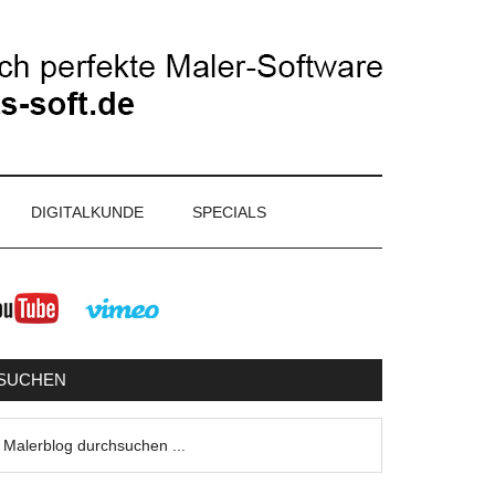
DIGITALKUNDE
SPECIALS
eitenspalte
SUCHEN
lerblog
urchsuchen