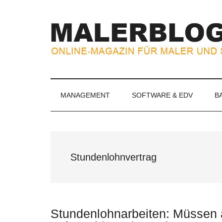
Zum
Skip
Zur
Zur
Inhalt
to
Seitenspalte
Fußzeile
springen
secondary
springen
springen
menu
MALERBLOG.
Online-
Magazin
für
MANAGEMENT
SOFTWARE & EDV
B
Maler
und
Stuckateure
Stundenlohnvertrag
Stundenlohnarbeiten: Müssen