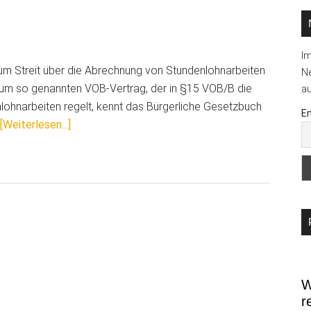
I
um Streit über die Abrechnung von Stundenlohnarbeiten
Ne
um so genannten VOB-Vertrag, der in §15 VOB/B die
au
ohnarbeiten regelt, kennt das Bürgerliche Gesetzbuch
Em
ÜberStundenlohnarbeiten:
[Weiterlesen...]
Müssen
abgerechnete
Stunden
aufgeschlüsselt
werden?
W
r