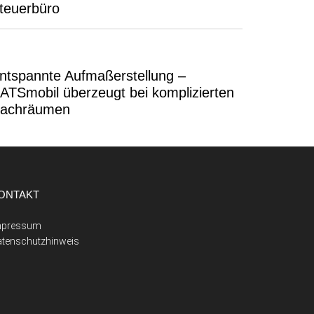
teuerbüro
ntspannte Aufmaßerstellung –
ATSmobil überzeugt bei komplizierten
achräumen
ONTAKT
mpressum
atenschutzhinweis