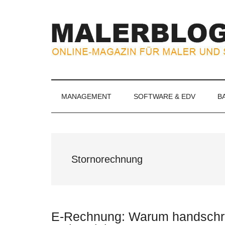
Zum
Skip
Zur
Zur
Inhalt
to
Seitenspalte
Fußzeile
springen
secondary
springen
springen
menu
MALERBLOG.
Online-
Magazin
für
MANAGEMENT
SOFTWARE & EDV
B
Maler
und
Stuckateure
Stornorechnung
E-Rechnung: Warum handschrif