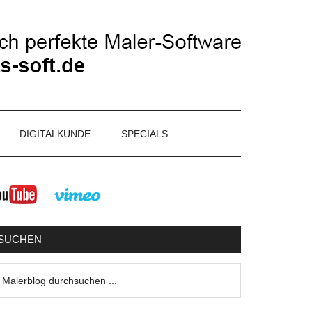
DIGITALKUNDE
SPECIALS
eitenspalte
SUCHEN
lerblog
urchsuchen