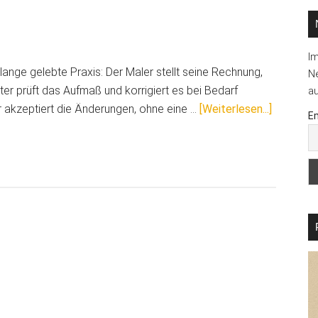
I
nge gelebte Praxis: Der Maler stellt seine Rechnung,
Ne
ter prüft das Aufmaß und korrigiert es bei Bedarf
au
ÜberE-
er akzeptiert die Änderungen, ohne eine …
[Weiterlesen...]
Em
Rechnung
Warum
handschri
Aufmaßko
nicht
mehr
reichen