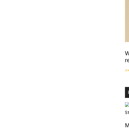
W
r
>
M