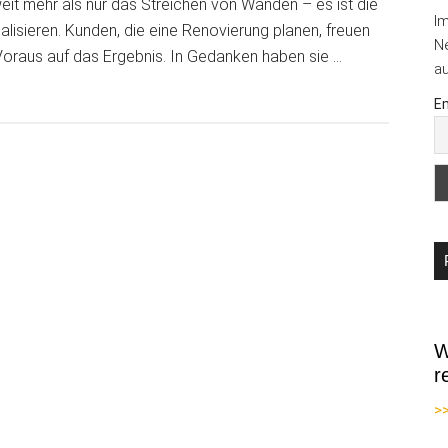
it mehr als nur das Streichen von Wänden – es ist die
I
lisieren. Kunden, die eine Renovierung planen, freuen
Ne
Voraus auf das Ergebnis. In Gedanken haben sie …
au
Em
t
W
r
>