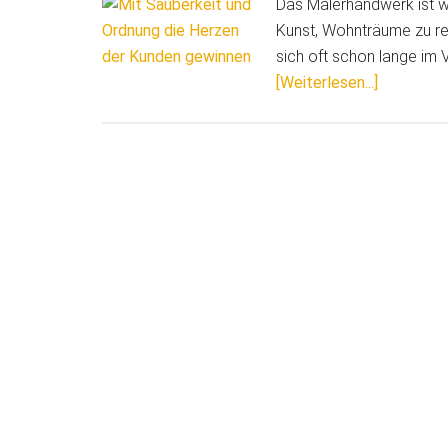
Das Malerhandwerk ist we
Kunst, Wohnträume zu rea
sich oft schon lange im 
ÜberMit
[Weiterlesen...]
Sauberkei
und
Ordnung
die
Herzen
der
Kunden
gewinnen