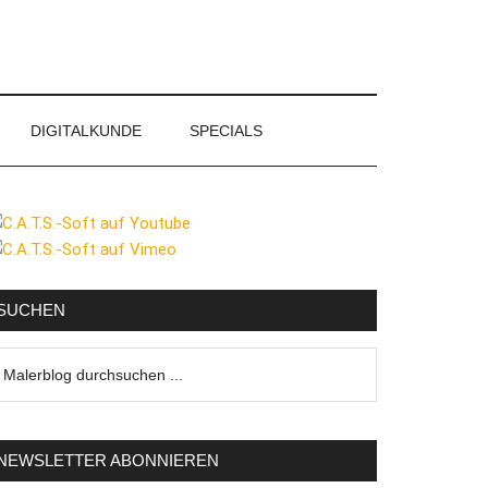
DIGITALKUNDE
SPECIALS
eitenspalte
SUCHEN
lerblog
urchsuchen
NEWSLETTER ABONNIEREN