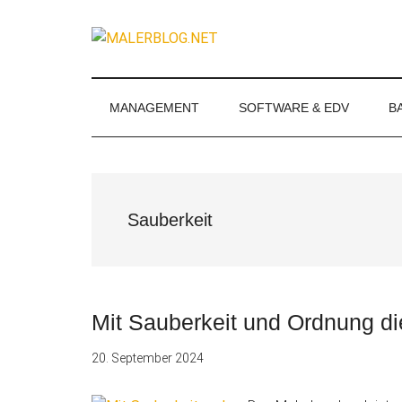
Zum
Skip
Zur
Zur
Inhalt
to
Seitenspalte
Fußzeile
MALERBLOG.
springen
secondary
springen
springen
Online-
menu
Magazin
für
MANAGEMENT
SOFTWARE & EDV
B
Maler
und
Stuckateure
Sauberkeit
Mit Sauberkeit und Ordnung d
20. September 2024