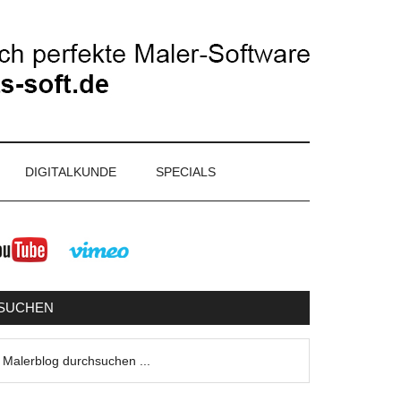
DIGITALKUNDE
SPECIALS
eitenspalte
SUCHEN
lerblog
urchsuchen