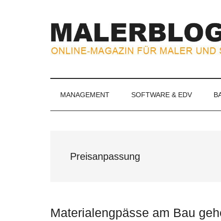
Zum
Skip
Zur
Zur
Inhalt
to
Seitenspalte
Fußzeile
springen
secondary
springen
springen
menu
MALERBLOG.
Online-
Magazin
für
MANAGEMENT
SOFTWARE & EDV
B
Maler
und
Stuckateure
Preisanpassung
Materialengpässe am Bau geh