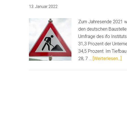
13. Januar 2022
Zum Jahresende 2021 war
den deutschen Baustelle
Umfrage des ifo Instit
31,3 Prozent der Untern
34,5 Prozent. Im Tiefba
Üb
28, 7 …
[Weiterlesen...]
a
Ba
ge
zu