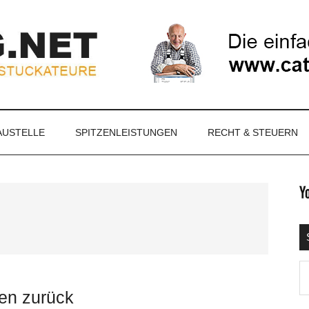
NET
AUSTELLE
SPITZENLEISTUNGEN
RECHT & STEUERN
S
Ma
d
en zurück
...