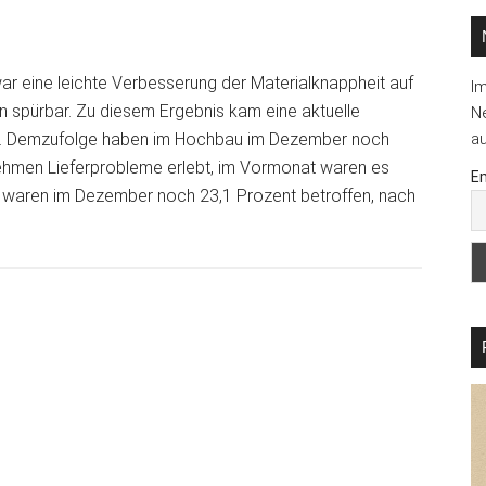
 eine leichte Verbesserung der Materialknappheit auf
I
n spürbar. Zu diesem Ergebnis kam eine aktuelle
Ne
uts. Demzufolge haben im Hochbau im Dezember noch
au
ehmen Lieferprobleme erlebt, im Vormonat waren es
Em
u waren im Dezember noch 23,1 Prozent betroffen, nach
erMaterialengpässe
m
u
hen
rück