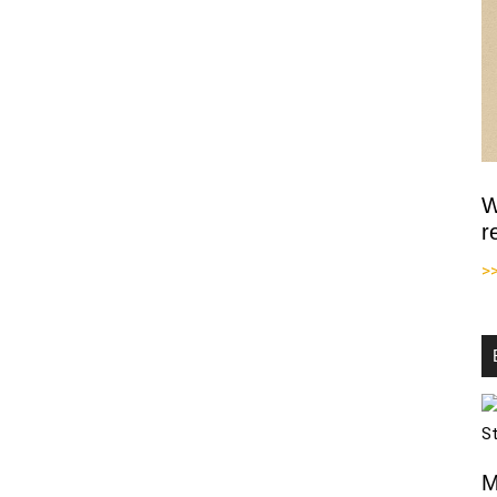
W
r
>
M