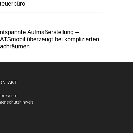
teuerbüro
ntspannte Aufmaßerstellung –
ATSmobil überzeugt bei komplizierten
achräumen
ONTAKT
mpressum
atenschutzhinweis