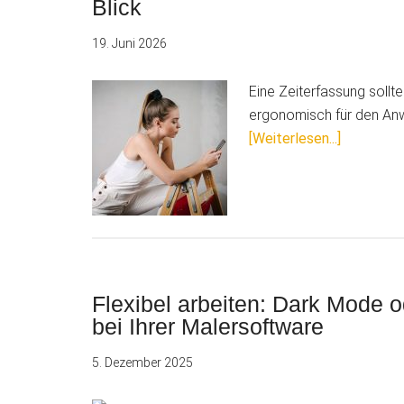
Blick
19. Juni 2026
Eine Zeiterfassung sollte
ergonomisch für den Anw
ÜberZeite
[Weiterlesen...]
die
sich
anpasst
–
für
mehr
Flexibel arbeiten: Dark Mode 
Komfort
bei Ihrer Malersoftware
bei
jedem
5. Dezember 2025
Blick