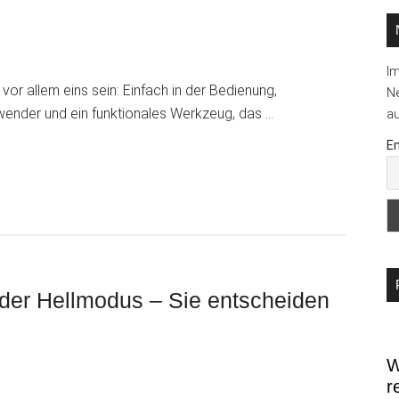
I
 vor allem eins sein: Einfach in der Bedienung,
Ne
ender und ein funktionales Werkzeug, das …
au
rfassung,
Em
oder Hellmodus – Sie entscheiden
W
r