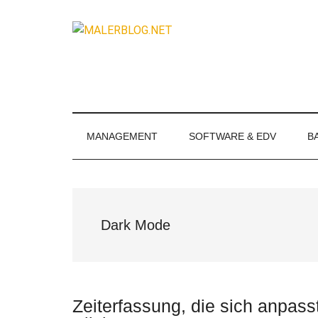
Zum
Skip
Zur
Zur
Inhalt
to
Seitenspalte
Fußzeile
MALERBLOG.
springen
secondary
springen
springen
Online-
menu
Magazin
für
Maler
und
MANAGEMENT
SOFTWARE & EDV
B
Stuckateure
Dark Mode
Zeiterfassung, die sich anpass