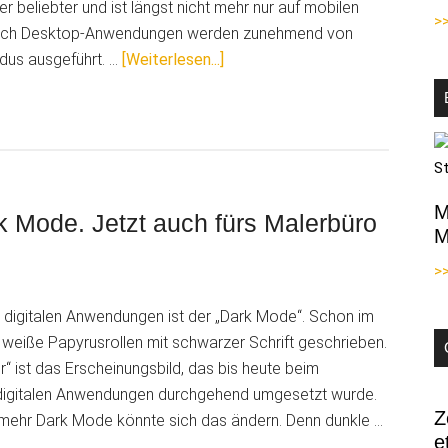
 beliebter und ist längst nicht mehr nur auf mobilen
>
 Auch Desktop-Anwendungen werden zunehmend von
ÜberFlexibel
us ausgeführt. …
[Weiterlesen...]
arbeiten:
Dark
Mode
oder
Hellmodus
M
–
k Mode. Jetzt auch fürs Malerbüro
M
Sie
entscheiden
>
bei
i digitalen Anwendungen ist der „Dark Mode“. Schon im
Ihrer
weiße Papyrusrollen mit schwarzer Schrift geschrieben.
Malersoftware
r“ ist das Erscheinungsbild, das bis heute beim
digitalen Anwendungen durchgehend umgesetzt wurde.
Z
mehr Dark Mode könnte sich das ändern. Denn dunkle …
e