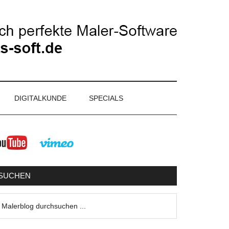
DIGITALKUNDE
SPECIALS
eitenspalte
SUCHEN
lerblog
urchsuchen