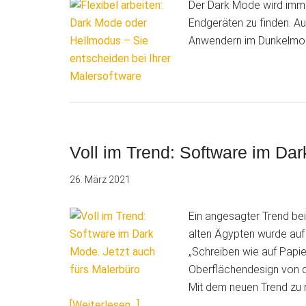
Der Dark Mode wird immer
Endgeräten zu finden.
Anwendern im Dunkelmod
Voll im Trend: Software im Dar
26. März 2021
Ein angesagter Trend be
alten Ägypten wurde auf 
„Schreiben wie auf Papie
Oberflächendesign von 
Mit dem neuen Trend zu 
ÜberVoll
[Weiterlesen...]