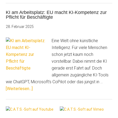
KI
KI am Arbeitsplatz: EU macht KI-Kompetenz zur
in
Pflicht für Beschäftigte
Unternehmen
auf
28. Februar 2025
dem
Vormarsch
Eine Welt ohne künstliche
Intelligenz. Für viele Menschen
schon jetzt kaum noch
vorstellbar. Dabei nimmt die KI
gerade erst Fahrt auf. Doch
allgemein zugängliche KI-Tools
wie ChatGPT, Microsoft’s CoPilot oder das jüngst in …
ÜberKI
[Weiterlesen...]
am
Arbeitsplatz:
Seitenspalte
EU
macht