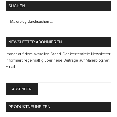
KI-
SUCHEN
Kompetenz
Malerblog
zur
durchsuchen
Pflicht
...
für
Beschäftigte
NEWSLETTER ABONNIEREN
Immer auf dem aktuellen Stand. Der kostenfreie Newsletter
informiert regelmäßig über neue Beiträge auf Malerblog.net.
Email
PRODUKTNEUHEITEN