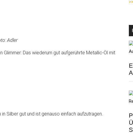
>>
to: Adler
 Glimmer: Das wiederum gut aufgerührte Metallic-Öl mit
E
A
n Silber gut und ist genauso einfach aufzutragen.
P
Ü
S