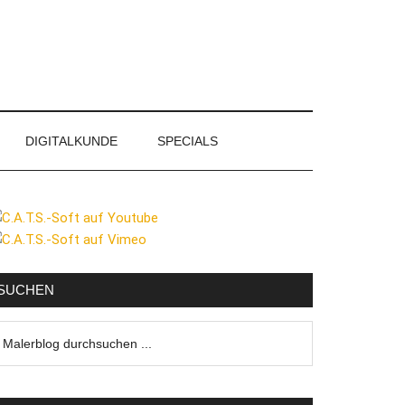
DIGITALKUNDE
SPECIALS
eitenspalte
SUCHEN
lerblog
urchsuchen