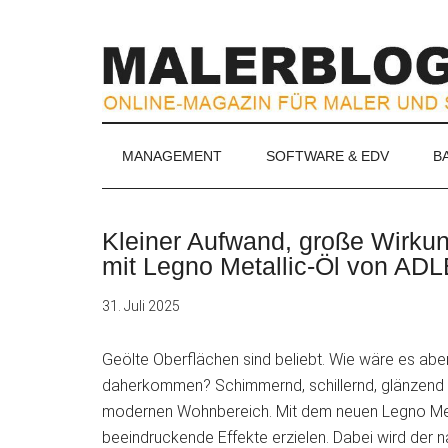
Zum
Skip
Zur
Zur
Inhalt
to
Seitenspalte
Fußzeile
springen
secondary
springen
springen
menu
MALERBLOG.
Online-
MANAGEMENT
SOFTWARE & EDV
B
Magazin
für
Maler
Kleiner Aufwand, große Wirkung
und
mit Legno Metallic-Öl von AD
Stuckateure
31. Juli 2025
Geölte Oberflächen sind beliebt. Wie wäre es abe
daherkommen? Schimmernd, schillernd, glänzend –
modernen
Wohnbereich. Mit dem neuen Legno Meta
beeindruckende Effekte erzielen. Dabei wird der n