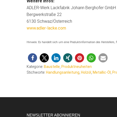
Weitere Infos:
ADLER-Werk Lackfabrik Johann Berghofer GmbH
Bergwerkstraße 22
6130 Schwaz/Österreich
www.adler-lacke.com
Hinweis: Es handelt sich um eine Produktinformation des Herstellers
Kategorie:
Baustelle
,
Produktneuheiten
Stichworte:
Handlungsanleitung
,
Holzöl
,
Metallic-Öl
,
Pr
Footer
NEWSLETTER ABONNIEREN