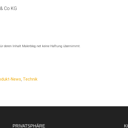
 & Co KG
, für deren Inhalt Malerblog.net keine Haftung übernimmt.
odukt-News
,
Technik
PRIVATSPHÄRE
K