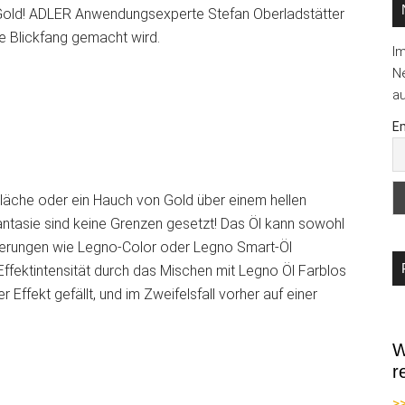
t Gold! ADLER Anwendungsexperte Stefan Oberladstätter
nte Blickfang gemacht wird.
I
Ne
au
Em
 Fläche oder ein Hauch von Gold über einem hellen
Fantasie sind keine Grenzen gesetzt! Das Öl kann sowohl
dierungen wie Legno-Color oder Legno Smart-Öl
Effektintensität durch das Mischen mit Legno Öl Farblos
r Effekt gefällt, und im Zweifelsfall vorher auf einer
W
r
>