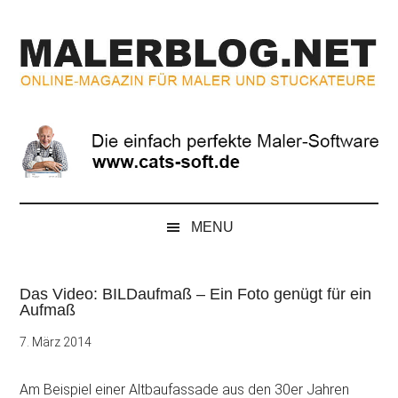
Zum
Skip
Zur
Zur
Inhalt
to
Seitenspalte
Fußzeile
springen
secondary
springen
springen
menu
MALERBLOG.NE
Online-
Magazin
für
Maler
und
Stuckateure
MENU
Das Video: BILDaufmaß – Ein Foto genügt für ein
Aufmaß
7. März 2014
Am Beispiel einer Altbaufassade aus den 30er Jahren