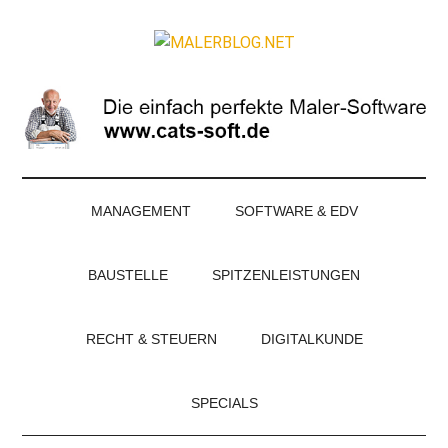
Zum
Skip
Zur
Zur
Inhalt
to
Seitenspalte
Fußzeile
MALERBLOG.NE
springen
secondary
springen
springen
Online-
menu
Magazin
für
Maler
und
Stuckateure
MANAGEMENT
SOFTWARE & EDV
BAUSTELLE
SPITZENLEISTUNGEN
RECHT & STEUERN
DIGITALKUNDE
SPECIALS