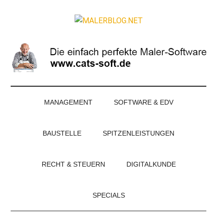
Zum
Skip
Zur
Zur
Inhalt
to
Seitenspalte
Fußzeile
MALERBLOG.NE
springen
secondary
springen
springen
Online-
menu
Magazin
für
Maler
und
Stuckateure
MANAGEMENT
SOFTWARE & EDV
BAUSTELLE
SPITZENLEISTUNGEN
RECHT & STEUERN
DIGITALKUNDE
SPECIALS