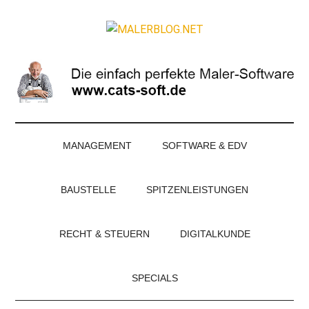
Zum
Skip
Zur
Zur
Inhalt
to
Seitenspalte
Fußzeile
MALERBLOG.NE
springen
secondary
springen
springen
Online-
menu
Magazin
für
Maler
und
Stuckateure
MANAGEMENT
SOFTWARE & EDV
BAUSTELLE
SPITZENLEISTUNGEN
RECHT & STEUERN
DIGITALKUNDE
SPECIALS