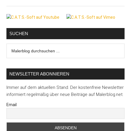
Holzlasur
–
Seitenspalte
Weniger
Lösemittel,
keine
SUCHEN
Biozide,
Malerblog
perfekter
durchsuchen
Schutz
...
NEWSLETTER ABONNIEREN
Immer auf dem aktuellen Stand. Der kostenfreie Newsletter
informiert regelmäßig über neue Beiträge auf Malerblog.net.
Email