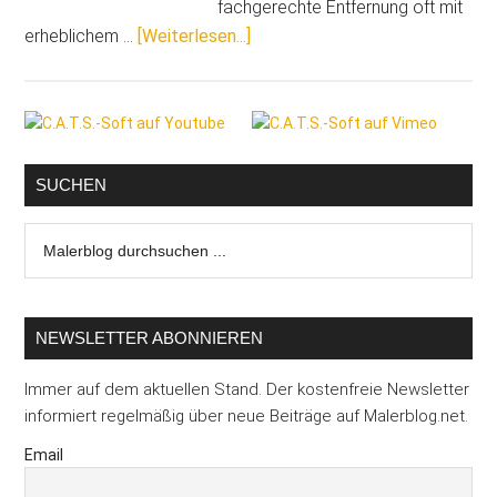
fachgerechte Entfernung oft mit
ÜberDer
erheblichem …
[Weiterlesen...]
neue
Anti-
Seitenspalte
Graffiti-
Baustein
zum
SUCHEN
Schutz
Malerblog
und
durchsuchen
Entfernen
...
von
Graffiti
NEWSLETTER ABONNIEREN
Immer auf dem aktuellen Stand. Der kostenfreie Newsletter
informiert regelmäßig über neue Beiträge auf Malerblog.net.
Email