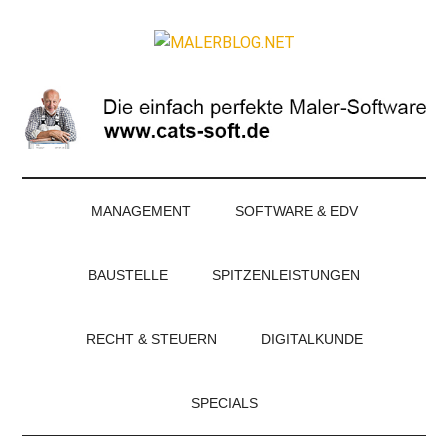
Zum
Skip
Zur
Zur
Inhalt
to
Seitenspalte
Fußzeile
MALERBLOG.NE
springen
secondary
springen
springen
Online-
menu
Magazin
für
Maler
und
Stuckateure
MANAGEMENT
SOFTWARE & EDV
BAUSTELLE
SPITZENLEISTUNGEN
RECHT & STEUERN
DIGITALKUNDE
SPECIALS