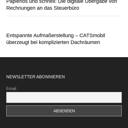
Papierlos und schnell: Die digitale Übergabe von
Rechnungen an das Steuerbüro
Entspannte Aufmaßerstellung – CATSmobil
überzeugt bei komplizierten Dachräumen
Footer
NEWSLETTER ABONNIEREN
Email