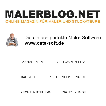
Zum
Skip
Zur
Zur
Inhalt
to
Seitenspalte
Fußzeile
springen
secondary
springen
springen
menu
MALERBLOG.NE
Online-
Magazin
für
Maler
und
Stuckateure
MANAGEMENT
SOFTWARE & EDV
BAUSTELLE
SPITZENLEISTUNGEN
RECHT & STEUERN
DIGITALKUNDE