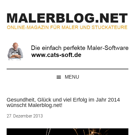
Zum
Skip
Zur
Zur
Inhalt
to
Seitenspalte
Fußzeile
springen
secondary
springen
springen
menu
MALERBLOG.NE
Online-
Magazin
für
Maler
und
Stuckateure
MENU
Gesundheit, Glück und viel Erfolg im Jahr 2014
wünscht Malerblog.net!
27. Dezember 2013