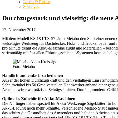
Leben & Reisen
Sonstiges
Durchzugsstark und vielseitig: die neu
17. November 2017
Mit dem Modell KS 18 LTX 57 läutet Metabo den Start einer neuen Gen
vielseitiges
Werkzeug für Dachdecker, Holz- und Trockenbauer und fü
pro Minute trennt die Akku-Maschine zügig alle Materialien – beso
serienmäßig mit fast allen Führungsschienen-Systemen kompatibel, ge
Foto: Metabo
Handlich und einfach zu bedienen
Außer der hohen Durchzugskraft und den vielfältigen Einsatzmöglich
Schnittwinkel bis 50 Grad verstellen Handwerker anhand einer gena
Arbeiten wie etwa präzisen Schrägschnitten. Durch gummierte Griffele
Optimales Zubehör für Akku-Maschinen
Die Nürtinger haben speziell für Akku-Werkzeuge Sägeblätter für hö
Akku-Ladung noch mehr Schnitte. Verschiedene Metabo Staubsauger la
das schützt die Gesundheit des Anwenders und hält den Arbeitsplatz
sicher und platzsparend verstaut sind. Die KS 18 LTX 57 ist Teil d