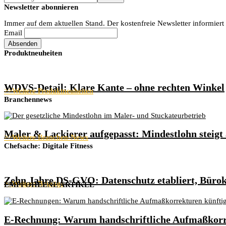
durchsuchen
Newsletter abonnieren
...
Immer auf dem aktuellen Stand. Der kostenfreie Newsletter informiert
Email
Produktneuheiten
WDVS-Detail: Klare Kante – ohne rechten Winkel
>>Weitere Produktneuheiten
Branchennews
Maler & Lackierer aufgepasst: Mindestlohn steigt 
>>Weitere Branchen-News
Chefsache: Digitale Fitness
Zehn Jahre DS-GVO: Datenschutz etabliert, Bürok
>>Weitere Beiträge
EMPFOHLENE ARTIKEL
E-Rechnung: Warum handschriftliche Aufmaßkorre