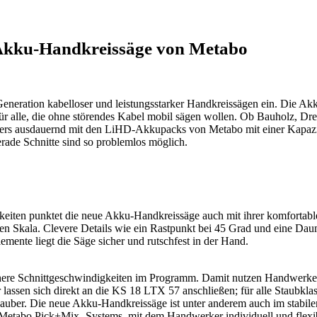
e Akku-Handkreissäge von Metabo
eration kabelloser und leistungsstarker Handkreissägen ein. Die Akku-
r alle, die ohne störendes Kabel mobil sägen wollen. Ob Bauholz, Dr
nders ausdauernd mit den LiHD-Akkupacks von Metabo mit einer Kapazi
rade Schnitte sind so problemlos möglich.
keiten punktet die neue Akku-Handkreissäge auch mit ihrer komfortabl
uen Skala. Clevere Details wie ein Rastpunkt bei 45 Grad und eine D
mente liegt die Säge sicher und rutschfest in der Hand.
here Schnittgeschwindigkeiten im Programm. Damit nutzen Handwerker 
ssen sich direkt an die KS 18 LTX 57 anschließen; für alle Staubkla
 sauber. Die neue Akku-Handkreissäge ist unter anderem auch im stabil
es Metabo Pick+Mix- Systems, mit dem Handwerker individuell und flexi