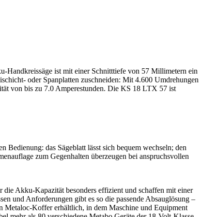
Handkreissäge ist mit einer Schnitttiefe von 57 Millimetern ein
eischicht- oder Spanplatten zuschneiden: Mit 4.600 Umdrehungen
tät von bis zu 7.0 Amperestunden. Die KS 18 LTX 57 ist
en Bedienung: das Sägeblatt lässt sich bequem wechseln; den
aumenauflage zum Gegenhalten überzeugen bei anspruchsvollen
die Akku-Kapazität besonders effizient und schaffen mit einer
ssen und Anforderungen gibt es so die passende Absauglösung –
en Metaloc-Koffer erhältlich, in dem Maschine und Equipment
bel mehr als 80 verschiedene Metabo Geräte der 18-Volt-Klasse