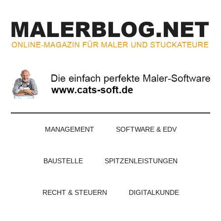
Zum
Skip
Zur
Zur
Inhalt
to
Seitenspalte
Fußzeile
springen
secondary
springen
springen
menu
MALERBLOG.NE
Online-
Magazin
für
Maler
und
Stuckateure
MANAGEMENT
SOFTWARE & EDV
BAUSTELLE
SPITZENLEISTUNGEN
RECHT & STEUERN
DIGITALKUNDE