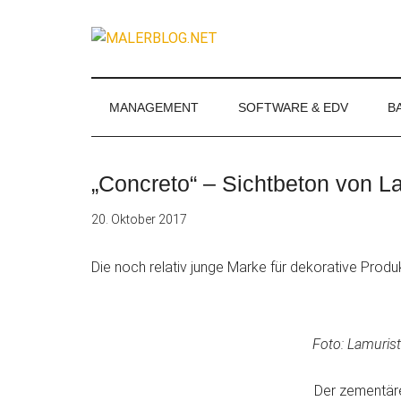
Zum
Skip
Zur
Zur
Inhalt
to
Seitenspalte
Fußzeile
MALERBLOG.
springen
secondary
springen
springen
Online-
menu
Magazin
für
MANAGEMENT
SOFTWARE & EDV
B
Maler
und
Stuckateure
„Concreto“ – Sichtbeton von L
20. Oktober 2017
Die noch relativ junge Marke für dekorative Produ
Foto: Lamuris
Der zementäre