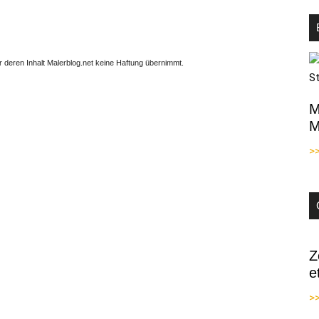
ür deren Inhalt Malerblog.net keine Haftung übernimmt.
M
M
>
Z
e
>>