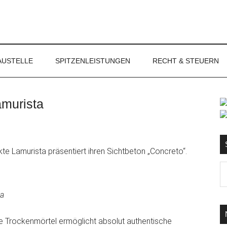
NET
AUSTELLE
SPITZENLEISTUNGEN
RECHT & STEUERN
amurista
S
kte Lamurista präsentiert ihren Sichtbeton „Concreto“.
Ma
d
...
ta
 Trockenmörtel ermöglicht absolut authentische