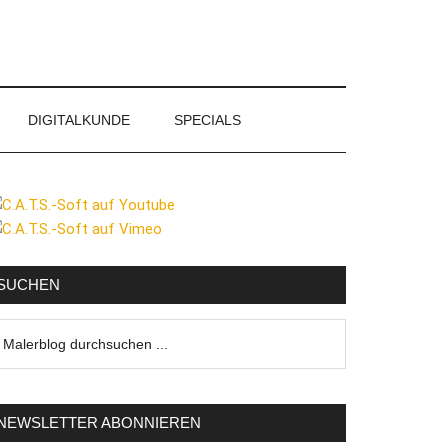
DIGITALKUNDE
SPECIALS
eitenspalte
SUCHEN
lerblog
urchsuchen
NEWSLETTER ABONNIEREN