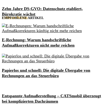
Zehn Jahre DS-GVO: Datenschutz etabliert,
Bürokratie wächst
>>Weitere Beiträge
EMPFOHLENE ARTIKEL
E-Rechnung: Warum handschriftliche
Aufmaßkorrekturen nicht mehr reichen
Papierlos und schnell: Die digitale Übergabe von
Rechnungen an das Steuerbüro
Entspannte Aufmaßerstellung – CATSmobil überzeugt
bei komplizierten Dachräumen